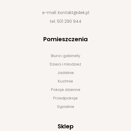
e-mail:
kontakt@dek.pl
tel.
501 290 944
Pomieszczenia
Biura i gabinety
Dzieci i młodzież
Jadalnie
Kuchnie
Pokoje dzienne
Przedpokoje
Sypialnie
Sklep