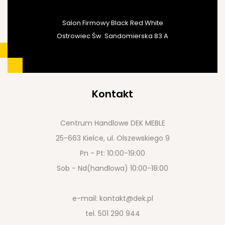
Salon Firmowy Black Red White
Ostrowiec Św. Sandomierska 83 A
Kontakt
Centrum Handlowe DEK MEBLE
25-663 Kielce, ul. Olszewskiego 9
Pn - Pt: 10:00-19:00
Sob - Nd(handlowa) 10:00-18:00
e-mail:
kontakt@dek.pl
tel.
501 290 944