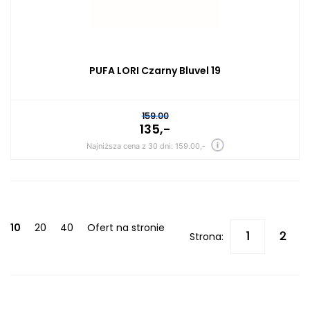
PUFA LORI Czarny Bluvel 19
159.00
135,-
Najniższa cena z 30 dni: 159.00,-
10
20
40
Ofert na stronie
Strona: