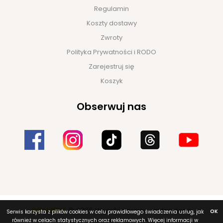
Regulamin
Koszty dostawy
Zwroty
Polityka Prywatności i RODO
Zarejestruj się
Koszyk
Obserwuj nas
DEK MEBLE
© 2026 Wszelkie prawa zastrzeżone
OK
Serwis korzysta z plików cookies w celu prawidłowego świadczenia usług, jak
również w celach statystycznych oraz reklamowych. Więcej informacji w
Projekt i realizacja
NET-atak.pl