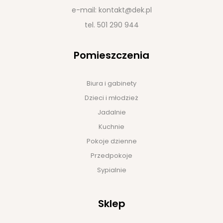
e-mail:
kontakt@dek.pl
tel.
501 290 944
Pomieszczenia
Biura i gabinety
Dzieci i młodzież
Jadalnie
Kuchnie
Pokoje dzienne
Przedpokoje
Sypialnie
Sklep