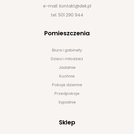
e-mail:
kontakt@dek.pl
tel.
501 290 944
Pomieszczenia
Biura i gabinety
Dzieci i młodzież
Jadalnie
Kuchnie
Pokoje dzienne
Przedpokoje
Sypialnie
Sklep