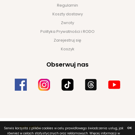
Regulamin
Koszty dostawy
Zwroty
Polityka Prywatności i RODO
Zarejestruj się
Koszyk
Obserwuj nas
DEK MEBLE
© 2026 Wszelkie prawa zastrzeżone
OK
Serwis korzysta z plików cookies w celu prawidłowego świadczenia usług, jak
również w celach statystycznych oraz reklamowych. Więcej informacji w
Projekt i realizacja
NET-atak.pl