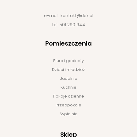
e-mail:
kontakt@dek.pl
tel.
501 290 944
Pomieszczenia
Biura i gabinety
Dzieci i młodzież
Jadalnie
Kuchnie
Pokoje dzienne
Przedpokoje
Sypialnie
Sklep