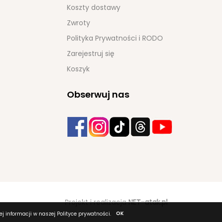
Koszty dostawy
Zwroty
Polityka Prywatności i RODO
Zarejestruj się
Koszyk
Obserwuj nas
Projekt i realizacja
NET-atak.pl
OK
j informacji w naszej Polityce prywatności.