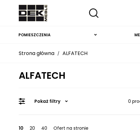
POMIESZCZENIA
ME
Strona główna
ALFATECH
/
ALFATECH
Pokaż filtry
0 pro
10
20
40
Ofert na stronie