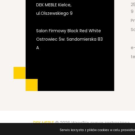
25
DEK MEBLE Kielce,
9
ul.Olszewskiego 9
Pn
S
Salon Firmowy Black Red White
Ostrowiec Św. Sandomierska 83
A
e
te
DEK MEBLE
© 2026 Wszelkie prawa zastrzeżone
Serwis korzysta z plików cookies w celu prawidł