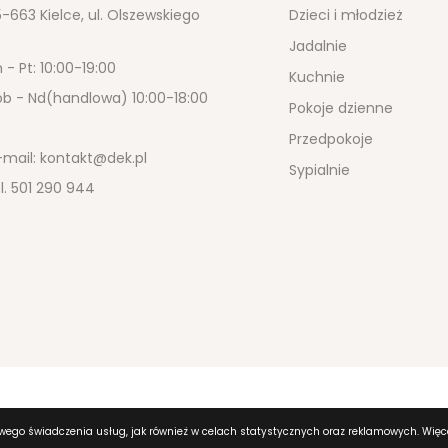
-663 Kielce, ul. Olszewskiego
Dzieci i młodzież
Jadalnie
 - Pt: 10:00-19:00
Kuchnie
ob - Nd(handlowa) 10:00-18:00
Pokoje dzienne
Przedpokoje
-mail:
kontakt@dek.pl
Sypialnie
l.
501 290 944
owego świadczenia usług, jak również w celach statystycznych oraz reklamowych. Więce