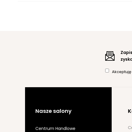
Zapis
zyska
Akceptuj
Nasze salony
K
C
Centrum Handlowe