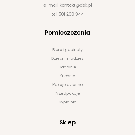
e-mail:
kontakt@dek.pl
tel.
501 290 944
Pomieszczenia
Biura i gabinety
Dzieci i młodzież
Jadalnie
Kuchnie
Pokoje dzienne
Przedpokoje
Sypialnie
Sklep