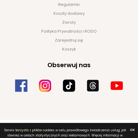
Regulamin
Koszty dostawy
Zwroty
Polityka Prywatności i RODO
Zarejestruj się
Koszyk
Obserwuj nas
DEK MEBLE
© 2026 Wszelkie prawa zastrzeżone
OK
Serwis korzysta z plików cookies w celu prawidłowego świadczenia usług, jak
również w celach statystycznych oraz reklamowych. Więcej informacji w
Projekt i realizacja
NET-atak.pl