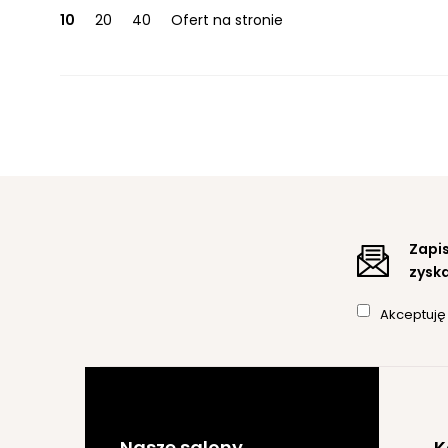
10
20
40
Ofert na stronie
Zapis
zyska
Akceptuj
Nasze salony
K