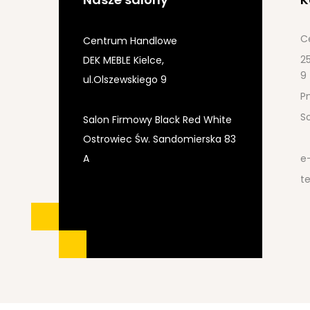
C
Centrum Handlowe
25
DEK MEBLE Kielce,
9
ul.Olszewskiego 9
Pn
S
Salon Firmowy Black Red White
Ostrowiec Św. Sandomierska 83
A
e
te