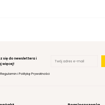
z się do newslettera i
j więcej!
ę
Regulamin
i
Politykę Prywatności
ontakt
Pomieszczenia