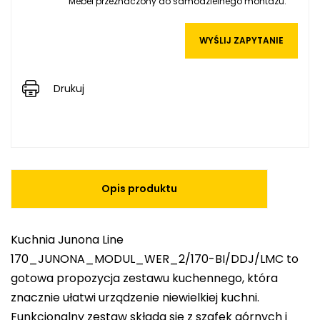
Mebel przeznaczony do samodzielnego montażu.
WYŚLIJ ZAPYTANIE
Drukuj
Opis produktu
Kuchnia Junona Line
170_JUNONA_MODUL_WER_2/170-BI/DDJ/LMC to
gotowa propozycja zestawu kuchennego, która
znacznie ułatwi urządzenie niewielkiej kuchni.
Funkcjonalny zestaw składa się z szafek górnych i