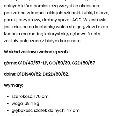
dolnych które pomieszczą wszystkie akcesoria
potrzebne w kuchni takie jak: szklanki, kubki, talerze,
garnki, przyprawy, drobny sprzęt AGD. W zestawie
jest miejsce na kuchenkę wolno stojącą, zlew i okap.
Kuchnia ma modną kolorystykę, dębowe fronty
zostały połączone z białym korpusem.
W skład zestawu wchodzą szafki:
górne: G1D/40/57-LP, GO/50/30, G2D/80/57
dolne: D1D1S40/82, DK2D/80/82.
Wymiary:
szerokość: 170 cm
waga: 69,4 kg
głębokość szafek dolnych: 47 cm