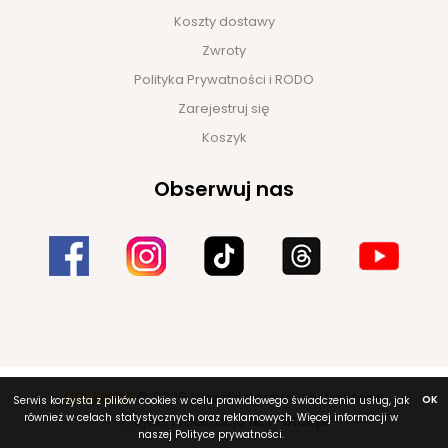
Koszty dostawy
Zwroty
Polityka Prywatności i RODO
Zarejestruj się
Koszyk
Obserwuj nas
DEK MEBLE
© 2026 Wszelkie prawa zastrzeżone
OK
Serwis korzysta z plików cookies w celu prawidłowego świadczenia usług, jak
również w celach statystycznych oraz reklamowych. Więcej informacji w
Projekt i realizacja
NET-atak.pl
naszej Polityce prywatności.