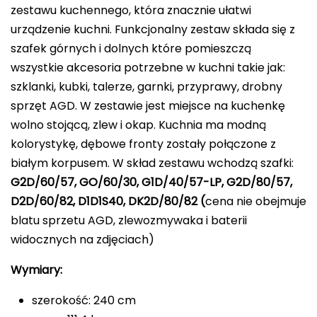
zestawu kuchennego, która znacznie ułatwi
urządzenie kuchni. Funkcjonalny zestaw składa się z
szafek górnych i dolnych które pomieszczą
wszystkie akcesoria potrzebne w kuchni takie jak:
szklanki, kubki, talerze, garnki, przyprawy, drobny
sprzęt AGD. W zestawie jest miejsce na kuchenkę
wolno stojącą, zlew i okap. Kuchnia ma modną
kolorystykę, dębowe fronty zostały połączone z
białym korpusem. W skład zestawu wchodzą szafki:
G2D/60/57, GO/60/30, G1D/40/57-LP, G2D/80/57,
D2D/60/82, D1D1S40, DK2D/80/82 (
cena nie obejmuje
blatu sprzetu AGD, zlewozmywaka i baterii
widocznych na zdjęciach)
Wymiary:
szerokość: 240 cm