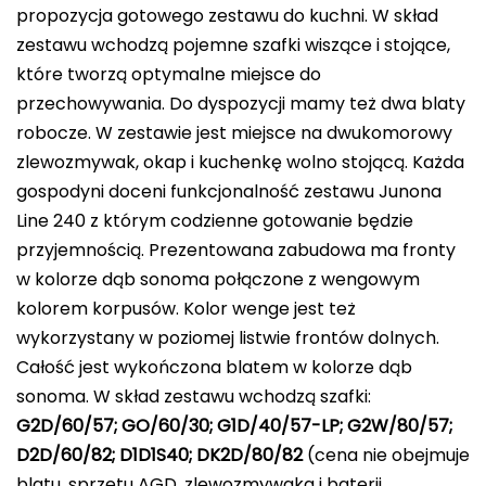
propozycja gotowego zestawu do kuchni. W skład
zestawu wchodzą pojemne szafki wiszące i stojące,
które tworzą optymalne miejsce do
przechowywania. Do dyspozycji mamy też dwa blaty
robocze. W zestawie jest miejsce na dwukomorowy
zlewozmywak, okap i kuchenkę wolno stojącą. Każda
gospodyni doceni funkcjonalność zestawu Junona
Line 240 z którym codzienne gotowanie będzie
przyjemnością. Prezentowana zabudowa ma fronty
w kolorze dąb sonoma połączone z wengowym
kolorem korpusów. Kolor wenge jest też
wykorzystany w poziomej listwie frontów dolnych.
Całość jest wykończona blatem w kolorze dąb
sonoma. W skład zestawu wchodzą szafki:
G2D/60/57; GO/60/30; G1D/40/57-LP; G2W/80/57;
D2D/60/82; D1D1S40; DK2D/80/82
(cena nie obejmuje
blatu, sprzetu AGD, zlewozmywaka i baterii