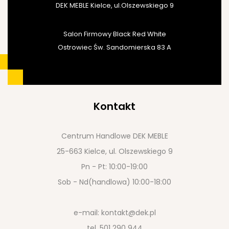
DEK MEBLE Kielce, ul.Olszewskiego 9
Salon Firmowy Black Red White
Ostrowiec Św. Sandomierska 83 A
Kontakt
Centrum Handlowe DEK MEBLE
25-663 Kielce, ul. Olszewskiego 9
Pn - Pt: 10:00-19:00
Sob - Nd(handlowa) 10:00-18:00
e-mail:
kontakt@dek.pl
tel.
501 290 944