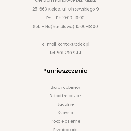
Centrum Handlowe DEK MEBLE
25-663 Kielce, ul. Olszewskiego 9
Pn - Pt: 10:00-19:00
Sob - Nd(handlowa) 10:00-18:00
e-mail:
kontakt@dek.pl
tel.
501 290 944
Pomieszczenia
Biura i gabinety
Dzieci i młodzież
Jadalnie
Kuchnie
Pokoje dzienne
Przedpokoje