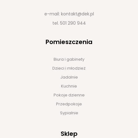
e-mail:
kontakt@dek.pl
tel.
501 290 944
Pomieszczenia
Biura i gabinety
Dzieci i młodzież
Jadalnie
Kuchnie
Pokoje dzienne
Przedpokoje
Sypialnie
Sklep