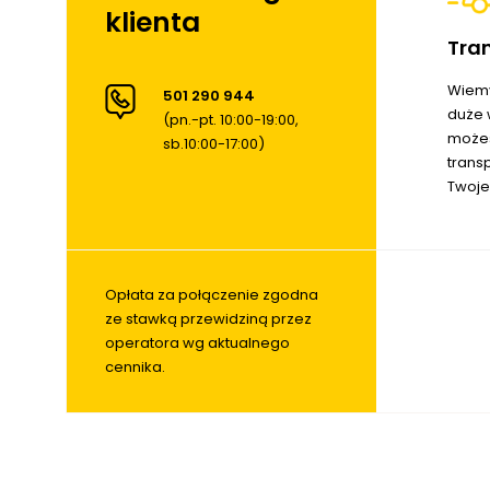
klienta
Tra
Wiemy
501 290 944
duże 
(pn.-pt. 10:00-19:00,
możes
sb.10:00-17:00)
trans
Twoje
Opłata za połączenie zgodna
ze stawką przewidziną przez
operatora wg aktualnego
cennika.