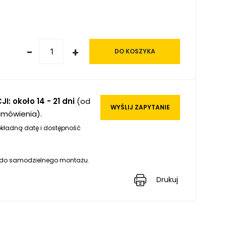
-
+
DO KOSZYKA
I: około 14 - 21 dni
(od
WYŚLIJ ZAPYTANIE
amówienia).
kładną datę i dostępność
 do samodzielnego montażu.
Drukuj