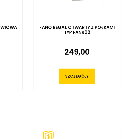
PÓŁKAMI
FANO REGAŁ WISZĄCY TYP FANR01
379,00
SZCZEGÓŁY