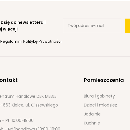
z się do newslettera i
j więcej!
ę
Regulamin
i
Politykę Prywatności
ontakt
Pomieszczenia
Biura i gabinety
entrum Handlowe DEK MEBLE
-663 Kielce, ul. Olszewskiego
Dzieci i młodzież
Jadalnie
 - Pt: 10:00-19:00
Kuchnie
ob - Nd(handlowa) 10:00-18:00