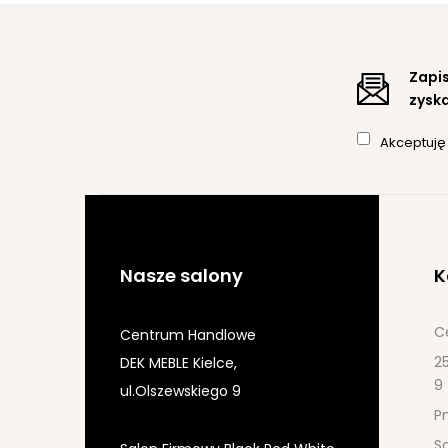
Zapis
zyska
Akceptuj
Nasze salony
K
C
Centrum Handlowe
25
DEK MEBLE Kielce,
9
ul.Olszewskiego 9
Pn
S