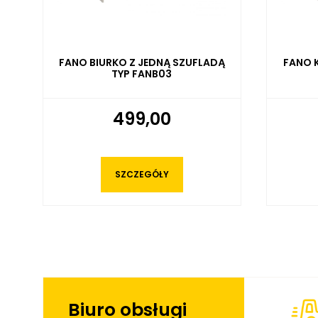
Ą
FANO KOMODA DWUDRZWIOWA
FANO 
TYP FANK03
729,00
SZCZEGÓŁY
Biuro obsługi