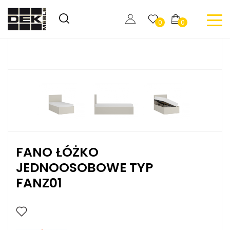
0
0
FANO ŁÓŻKO
JEDNOOSOBOWE TYP
FANZ01