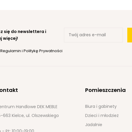
z się do newslettera i
j więcej!
ę
Regulamin
i
Politykę Prywatności
ontakt
Pomieszczenia
Biura i gabinety
entrum Handlowe DEK MEBLE
-663 Kielce, ul. Olszewskiego
Dzieci i młodzież
Jadalnie
 - Pt: 10:00-19:00