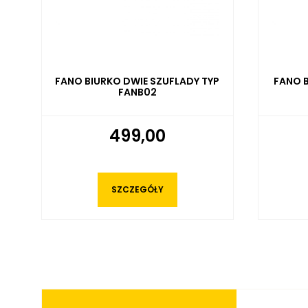
P
FANO BIURKO Z JEDNĄ SZUFLADĄ
FANO 
TYP FANB03
499,00
SZCZEGÓŁY