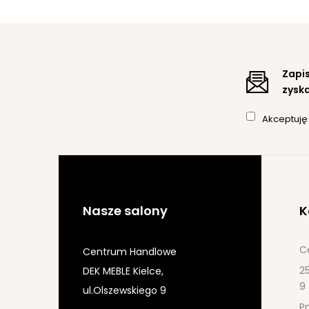
Zapis
zyska
Akceptuj
Nasze salony
K
C
Centrum Handlowe
25
DEK MEBLE Kielce,
9
ul.Olszewskiego 9
Pn