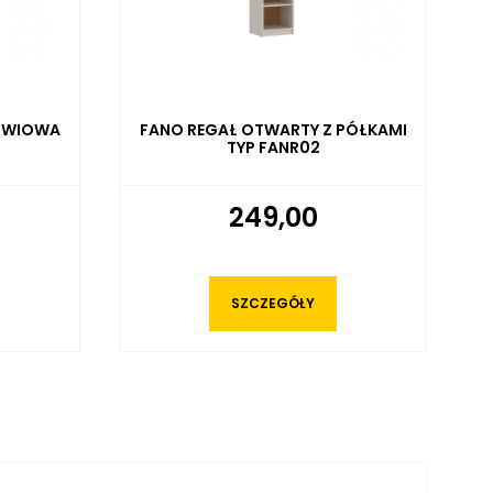
PÓŁKAMI
FANO REGAŁ WISZĄCY TYP FANR01
379,00
SZCZEGÓŁY