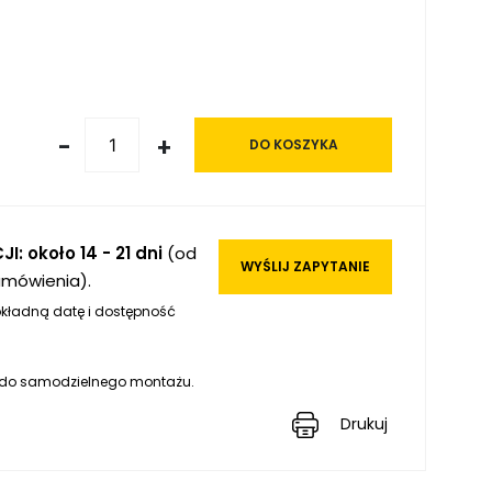
-
+
DO KOSZYKA
I: około 14 - 21 dni
(od
WYŚLIJ ZAPYTANIE
amówienia).
kładną datę i dostępność
 do samodzielnego montażu.
Drukuj