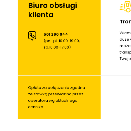
Biuro obsługi
klienta
Tra
Wiemy
501 290 944
duże 
(pn.-pt. 10:00-19:00,
możes
sb.10:00-17:00)
trans
Twoje
Opłata za połączenie zgodna
ze stawką przewidziną przez
operatora wg aktualnego
cennika.