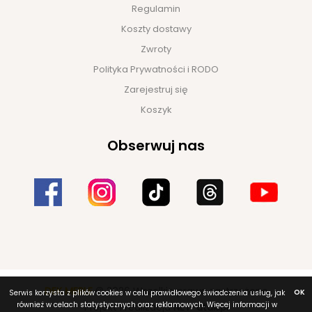
Regulamin
Koszty dostawy
Zwroty
Polityka Prywatności i RODO
Zarejestruj się
Koszyk
Obserwuj nas
DEK MEBLE
© 2026 Wszelkie prawa zastrzeżone
OK
Serwis korzysta z plików cookies w celu prawidłowego świadczenia usług, jak
również w celach statystycznych oraz reklamowych. Więcej informacji w
Projekt i realizacja
NET-atak.pl