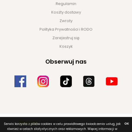
Regulamin
Koszty dostawy
Zwroty
Polityka Prywatności i RODO
Zarejestruj się
Koszyk
Obserwuj nas
DEK MEBLE
© 2026 Wszelkie prawa zastrzeżone
OK
Serwis korzysta z plików cookies w celu prawidłowego świadczenia usług, jak
również w celach statystycznych oraz reklamowych. Więcej informacji w
Projekt i realizacja
NET-atak.pl