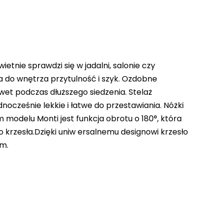
etnie sprawdzi się w jadalni, salonie czy
 do wnętrza przytulność i szyk. Ozdobne
et podczas dłuższego siedzenia. Stelaż
ocześnie lekkie i łatwe do przestawiania. Nóżki
odelu Monti jest funkcja obrotu o 180°, która
 krzesła.Dzięki uniw ersalnemu designowi krzesło
ym.