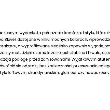
zesnym wydaniu ,to połączenie komfortu i stylu, które świ
ą Bluvel, dostępne w kilku modnych kolorach, wprowadza
rakteru, a wyprofilowane siedzisko zapewnia wygodę naw
 mat, dzięki czemu krzesło jest stabilne i trwałe, a jedn
czają podłogę przed zarysowaniami. Wyjątkowym atutem m
rócić się od stołu, bez konieczności przesuwania całego
 stylu loftowym, skandynawskim, glamour czy nowoczesn