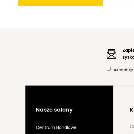
Zapis
zyska
Akceptuj
Nasze salony
K
C
Centrum Handlowe