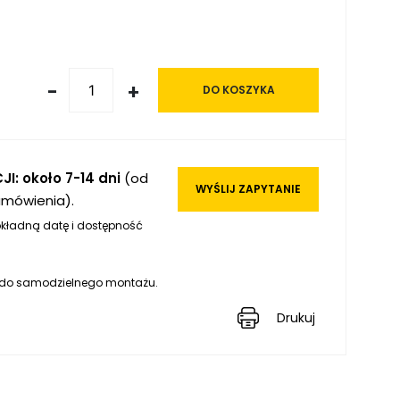
-
+
DO KOSZYKA
JI: około 7-14 dni
(od
WYŚLIJ ZAPYTANIE
amówienia).
kładną datę i dostępność
 do samodzielnego montażu.
Drukuj