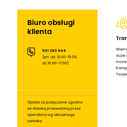
Biuro obsługi
klienta
Tra
Wiemy
501 290 944
duże 
(pn.-pt. 10:00-19:00,
możes
sb.10:00-17:00)
trans
Twoje
Opłata za połączenie zgodna
ze stawką przewidziną przez
operatora wg aktualnego
cennika.