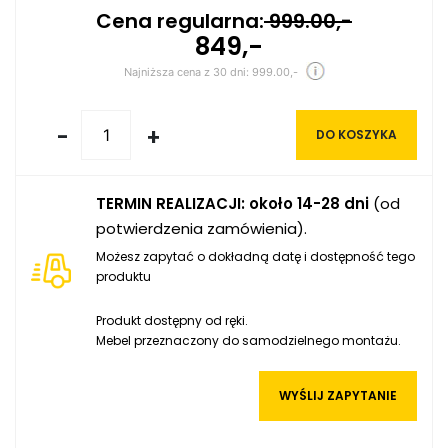
Cena regularna:
999.00,-
849,-
Najniższa cena z 30 dni: 999.00,-
-
+
DO KOSZYKA
TERMIN REALIZACJI: około 14-28 dni
(od
potwierdzenia zamówienia).
Możesz zapytać o dokładną datę i dostępność tego
produktu
Produkt dostępny od ręki.
Mebel przeznaczony do samodzielnego montażu.
WYŚLIJ ZAPYTANIE