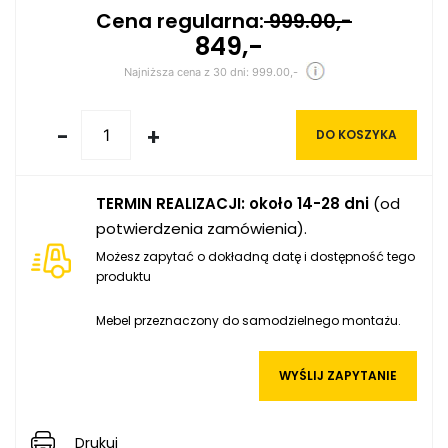
Cena regularna:
999.00,-
849,-
Najniższa cena z 30 dni: 999.00,-
-
+
DO KOSZYKA
TERMIN REALIZACJI: około 14-28 dni
(od
potwierdzenia zamówienia).
Możesz zapytać o dokładną datę i dostępność tego
produktu
Mebel przeznaczony do samodzielnego montażu.
WYŚLIJ ZAPYTANIE
Drukuj