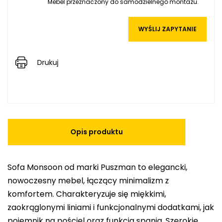
Mebel przeznaczony do samodzielnego montażu.
WYŚLIJ ZAPYTANIE
Drukuj
Opis produktu
Sofa Monsoon od marki Puszman to elegancki,
nowoczesny mebel, łączący minimalizm z
komfortem. Charakteryzuje się miękkimi,
zaokrąglonymi liniami i funkcjonalnymi dodatkami, jak
pojemnik na pościel oraz funkcja spania. Szerokie